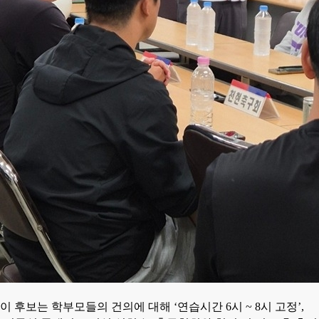
이 후보는 학부모들의 건의에 대해
‘
연습시간
6
시
~ 8
시 고정
’,