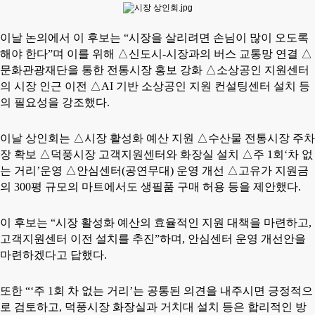
이날 논의에서 이 후보는
“
시장을 살리려면 손님이 많이 오도록
해야 한다
”
며 이를 위해
△
신도시
-
시장과의 버스 교통망 연결
△
문화관광재단을 통한 전통시장 홍보 강화
△
소상공인 지원센터
의 시장 인근 이전
△
AI
기반 소상공인 지원 컨설팅센터 설치 등
의 필요성을 강조했다
.
이날 상인회는
△
시장 활성화 예산 지원
△
수산물 전통시장 주차
장 확보
△
덕풍시장 고객지원센터와 화장실 설치
△
주
1
회
‘
차 없
는 거리
’
운영
△
안심센터
(
공연무대
)
운영 개선
△
고유가 지원금
의
300
평 규모의 마트에서도 생필품 구매 허용 등을 제안했다
.
이 후보는
“
시장 활성화 예산의 효율적인 지원 대책을 마련하고
,
고객지원센터 이전 설치를 추진
”
하며
,
안심센터 운영 개선안을
마련하겠다고 답했다
.
또한
“‘
주
1
회 차 없는 거리
’
는 공통된 의견을 내주시면 긍정적으
로 검토하고
,
덕풍시장 화장실과 거치대 설치 등은 합리적인 방