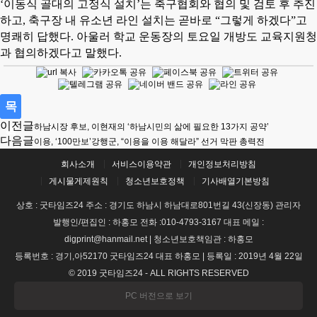
‘
이동식 골대의 고정식 설치
’
는 축구협회와 협의 및 검토 후 추진
하고
,
축구장 내 유소년 라인 설치는 곧바로
“
그렇게 하겠다
”
고
명쾌히 답했다
.
아울러 학교 운동장의 토요일 개방도 교육지원청
과 협의하겠다고 말했다
.
목
이전글
하남시장 후보, 이현재의 ‘하남시민의 삶에 필요한 13가지 공약’
록
다음글
이용, ‘100만보’강행군, “이용을 이용 해달라” 선거 막판 총력전
회사소개
서비스이용약관
개인정보처리방침
게시물게제원칙
청소년보호정책
기사배열기본방침
상호 : 굿타임즈24 주소 : 경기도 하남시 하남대로801번길 43(신장동) 관리자
발행인/편집인 : 하홍모 전화 :010-4793-3167 대표 메일 :
digprint@hanmail.net | 청소년보호책임관 : 하홍모
등록번호 : 경기,아52170 굿타임즈24 대표 하홍모 | 등록일 : 2019년 4월 22일
© 2019 굿타임즈24 - ALL RIGHTS RESERVED
PC 버전으로 보기