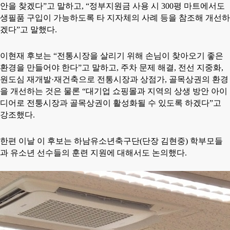
안을 찾겠다
”
고 말하고
, “
정부지원금 사용 시
300
평 마트에서도
생필품 구입이 가능하도록 타 지자체의 사례 등을 참조해 개선하
겠다
”
고 말했다
.
이현재 후보는
“
전통시장을 살리기 위해 손님이 찾아오기 좋은
환경을 만들어야 한다
”
고 말하고
,
주차 문제 해결
,
전선 지중화
,
원도심 재개발
·
재건축으로 전통시장과 상점가
,
골목상권의 환경
을 개선하는 것은 물론
“
대기업 쇼핑몰과 지역의 상생 방안 아이
디어로 전퉁시장과 골목상권이 활성화될 수 있도록 하겠다
”
고
강조했다
.
한편 이날 이 후보는 하남유소년축구단
(
단장 김현중
)
학부모들
과 유소년 선수들의 훈련 지원에 대해서도 논의했다
.