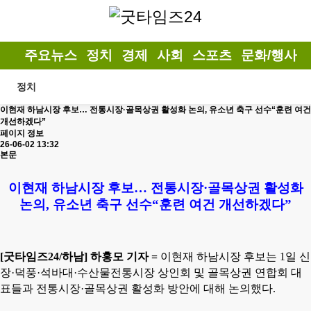
주요뉴스
정치
경제
사회
스포츠
문화/행사
정치
이현재 하남시장 후보… 전통시장·골목상권 활성화 논의, 유소년 축구 선수“훈련 여건
개선하겠다”
페이지 정보
26-06-02 13:32
본문
이현재 하남시장 후보
…
전통시장
·
골목상권 활성화
논의
,
유소년 축구 선수
“
훈련 여건 개선하겠다
”
[
굿타임즈
24/
하남
]
하홍모 기자
=
이현재 하남시장 후보는
1
일 신
장
·
덕풍
·
석바대
·
수산물전통시장 상인회 및 골목상권 연합회 대
표들과 전통시장
·
골목상권 활성화 방안에 대해 논의했다
.