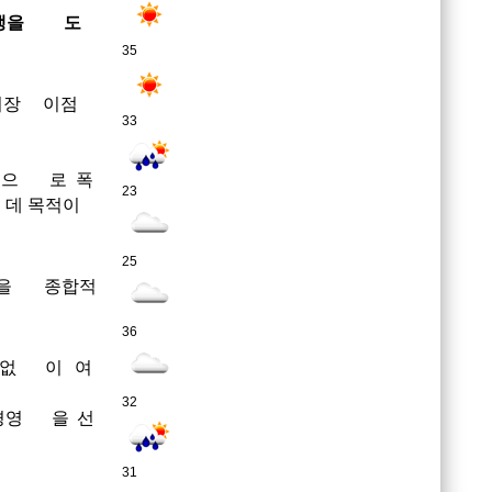
 상생을 도
35
회장 이점
33
사업으 로 폭
23
 데 목적이
25
여건을 종합적
36
 없 이 여
32
경영 을 선
31