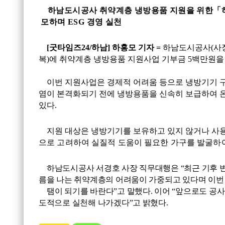
하남도시공사 취약계층 냉방용품 지원을 위한
「
모하며
ESG
경영 실천
[
굿타임즈
24/
하남
]
하홍모 기자
=
하남도시공사
(
사
복
)
에 취약계층 냉방용품 지원사업 기부금
5
백만원을
이번 지원사업은 경제적 어려움 등으로 냉방기기
염이 본격화되기 전에 냉방용품을 신속히 보급하여 
있다
.
지원 대상은 냉방기기를 보유하고 있지 않거나 사
으로 고려하여 실질적 도움이 필요한 가구를 발굴하
하남도시공사 서경호 사장 직무대행은
“
최근 기후 
름을 나는 취약계층의 어려움이 가중되고 있다며 이번 
탬이 되기를 바란다
”
고 말했다
.
이어
“
앞으로도 공사
도적으로 실천해 나가겠다
”
고 밝혔다
.