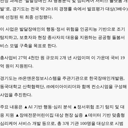
선정 과제는
‘
발달장애인
AI
행동분석 및 심리케어 서비스 플랫폼 개
발
’
로
,
경기도는 전국 약
20:1
의 경쟁률 속에서 발표평가 대상
(3
배수
)
에 선정된 뒤 최종 선정됐다
.
이 사업은 발달장애인의 행동
·
정서 위험을 인공지능 기반으로 조기
탐지하고
,
보호자와 현장 종사자의 대응을 지원하는 공공형 돌봄서
비스 모델 구축을 목표로 한다
.
총사업비
27
억
4
천만 원 규모의
2
개 년 사업이며 이 가운데 국비
19
억 원이 지원된다
.
경기도는
㈜
온앤온정보시스템을 주관기관으로 한국장애인개발원
,
동국대학교 산학협력단
,
㈜
에이아이리더와 함께 컨소시엄을 구성해
사업을 추진한다
.
주요 내용은
▲
AI
기반 행동
·
심리 분석
▲
정서위험 조기 탐지 및 대
응 지원
▲
장애전문어린이집 대상 현장 실증
▲
데이터 기반 맞춤형
심리케어 서비스 개발 등으로
,
총
3
개 기관
100
명을 대상으로 시범