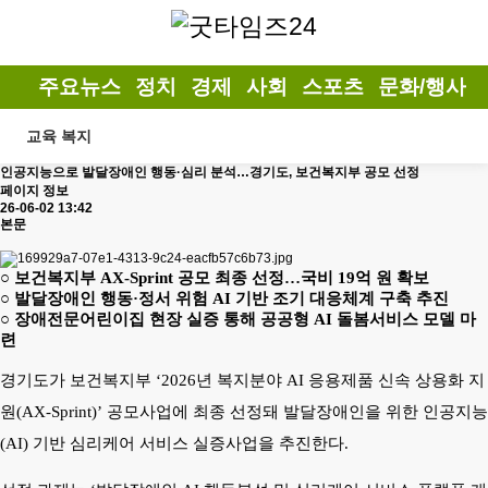
주요뉴스
정치
경제
사회
스포츠
문화/행사
교육 복지
인공지능으로 발달장애인 행동·심리 분석…경기도, 보건복지부 공모 선정
페이지 정보
26-06-02 13:42
본문
○
보건복지부
AX-Sprint
공모 최종 선정
…
국비
19
억 원 확보
○
발달장애인 행동
·
정서 위험
AI
기반 조기 대응체계 구축 추진
○
장애전문어린이집 현장 실증 통해 공공형
AI
돌봄서비스 모델 마
련
경기도가 보건복지부
‘2026
년 복지분야
AI
응용제품 신속 상용화 지
원
(AX-Sprint)’
공모사업에 최종 선정돼 발달장애인을 위한 인공지능
(AI)
기반 심리케어 서비스 실증사업을 추진한다
.