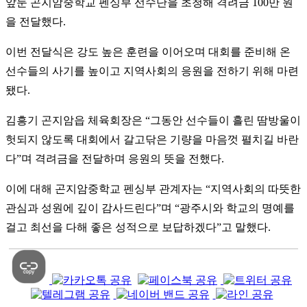
앞둔 곤지암중학교 펜싱부 선수단을 초청해 격려금
100
만 원
을 전달했다
.
이번 전달식은 강도 높은 훈련을 이어오며 대회를 준비해 온
선수들의 사기를 높이고 지역사회의 응원을 전하기 위해 마련
됐다
.
김흥기 곤지암읍 체육회장은
“
그동안 선수들이 흘린 땀방울이
헛되지 않도록 대회에서 갈고닦은 기량을 마음껏 펼치길 바란
다
”
며 격려금을 전달하며 응원의 뜻을 전했다
.
이에 대해 곤지암중학교 펜싱부 관계자는
“
지역사회의 따뜻한
관심과 성원에 깊이 감사드린다
”
며
“
광주시와 학교의 명예를
걸고 최선을 다해 좋은 성적으로 보답하겠다
”
고 말했다
.